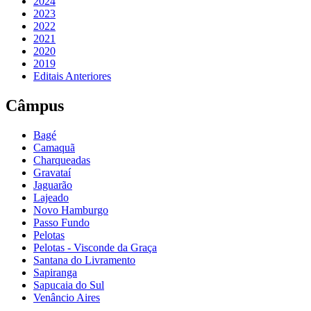
2024
2023
2022
2021
2020
2019
Editais Anteriores
Câmpus
Bagé
Camaquã
Charqueadas
Gravataí
Jaguarão
Lajeado
Novo Hamburgo
Passo Fundo
Pelotas
Pelotas - Visconde da Graça
Santana do Livramento
Sapiranga
Sapucaia do Sul
Venâncio Aires