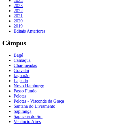
2024
2023
2022
2021
2020
2019
Editais Anteriores
Câmpus
Bagé
Camaquã
Charqueadas
Gravataí
Jaguarão
Lajeado
Novo Hamburgo
Passo Fundo
Pelotas
Pelotas - Visconde da Graça
Santana do Livramento
Sapiranga
Sapucaia do Sul
Venâncio Aires