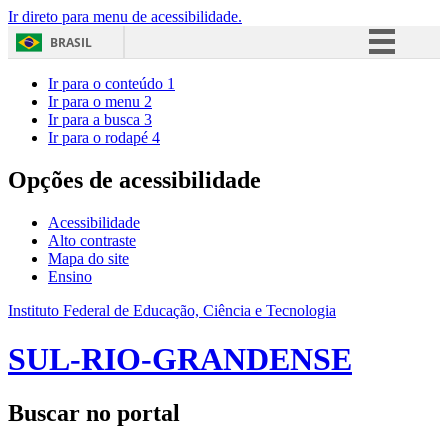
Ir direto para menu de acessibilidade.
BRASIL
Simplifique!
Ir para o conteúdo
1
Ir para o menu
2
Comunica BR
Ir para a busca
3
Ir para o rodapé
4
Participe
Acesso à informação
Opções de acessibilidade
Legislação
Acessibilidade
Canais
Alto contraste
Mapa do site
Ensino
Instituto Federal de Educação, Ciência e Tecnologia
SUL-RIO-GRANDENSE
Buscar no portal