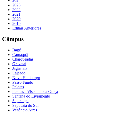
2024
2023
2022
2021
2020
2019
Editais Anteriores
Câmpus
Bagé
Camaquã
Charqueadas
Gravataí
Jaguarão
Lajeado
Novo Hamburgo
Passo Fundo
Pelotas
Pelotas - Visconde da Graça
Santana do Livramento
Sapiranga
Sapucaia do Sul
Venâncio Aires