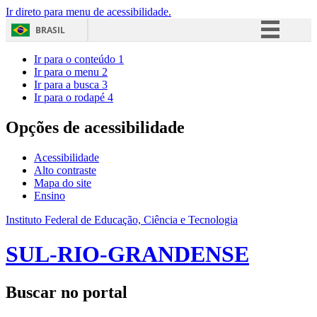
Ir direto para menu de acessibilidade.
BRASIL
Simplifique!
Ir para o conteúdo
1
Ir para o menu
2
Comunica BR
Ir para a busca
3
Ir para o rodapé
4
Participe
Acesso à informação
Opções de acessibilidade
Legislação
Acessibilidade
Canais
Alto contraste
Mapa do site
Ensino
Instituto Federal de Educação, Ciência e Tecnologia
SUL-RIO-GRANDENSE
Buscar no portal