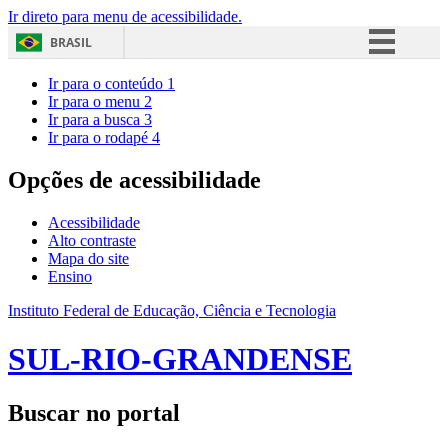
Ir direto para menu de acessibilidade.
BRASIL
Simplifique!
Ir para o conteúdo
1
Ir para o menu
2
Comunica BR
Ir para a busca
3
Ir para o rodapé
4
Participe
Acesso à informação
Opções de acessibilidade
Legislação
Acessibilidade
Canais
Alto contraste
Mapa do site
Ensino
Instituto Federal de Educação, Ciência e Tecnologia
SUL-RIO-GRANDENSE
Buscar no portal