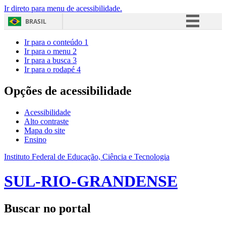
Ir direto para menu de acessibilidade.
BRASIL
Simplifique!
Ir para o conteúdo
1
Ir para o menu
2
Comunica BR
Ir para a busca
3
Ir para o rodapé
4
Participe
Acesso à informação
Opções de acessibilidade
Legislação
Acessibilidade
Canais
Alto contraste
Mapa do site
Ensino
Instituto Federal de Educação, Ciência e Tecnologia
SUL-RIO-GRANDENSE
Buscar no portal