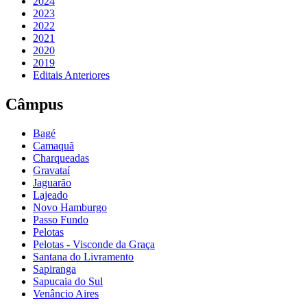
2024
2023
2022
2021
2020
2019
Editais Anteriores
Câmpus
Bagé
Camaquã
Charqueadas
Gravataí
Jaguarão
Lajeado
Novo Hamburgo
Passo Fundo
Pelotas
Pelotas - Visconde da Graça
Santana do Livramento
Sapiranga
Sapucaia do Sul
Venâncio Aires