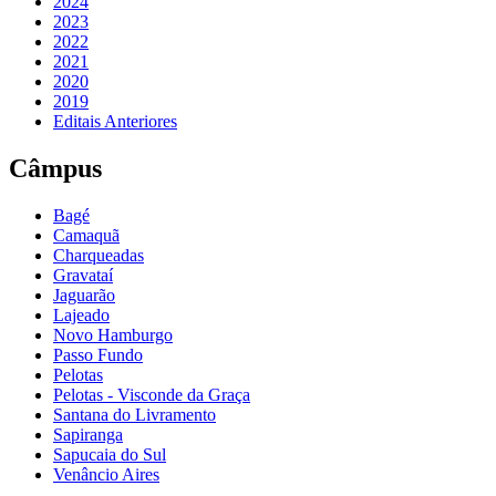
2024
2023
2022
2021
2020
2019
Editais Anteriores
Câmpus
Bagé
Camaquã
Charqueadas
Gravataí
Jaguarão
Lajeado
Novo Hamburgo
Passo Fundo
Pelotas
Pelotas - Visconde da Graça
Santana do Livramento
Sapiranga
Sapucaia do Sul
Venâncio Aires